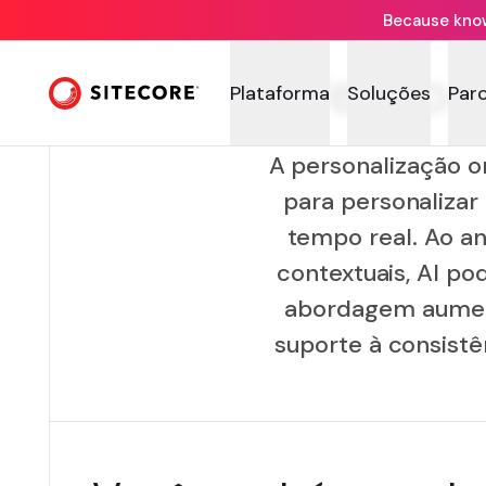
Because knowi
Person
Plataforma
Soluções
Par
A personalização o
para personalizar
tempo real. Ao an
contextuais, AI p
abordagem aument
suporte à consistê