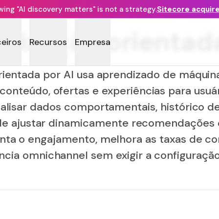
ng "AI discovery matters" is not a strategy.
Sitecore acquir
alização orientada
ceiros
Recursos
Empresa
rientada por AI usa aprendizado de máquina 
 conteúdo, ofertas e experiências para usuár
alisar dados comportamentais, histórico d
ode ajustar dinamicamente recomendações
a o engajamento, melhora as taxas de co
ncia omnichannel sem exigir a configuraçã