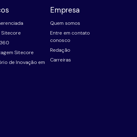
ços
Empresa
erenciada
Quem somos
 Sitecore
Entre em contato
conosco
e360
Redação
zagem Sitecore
Carreiras
ório de Inovação em