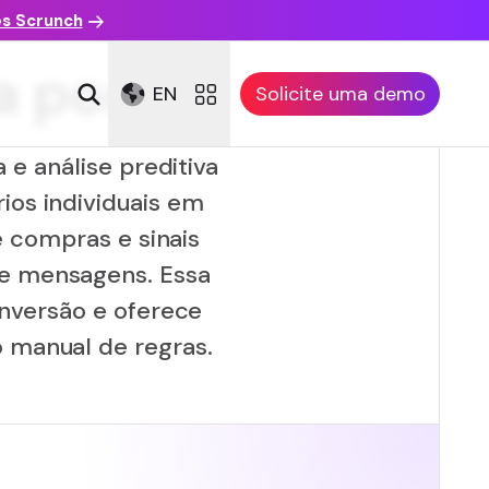
es Scrunch
 por AI
EN
Solicite uma demo
e análise preditiva
ios individuais em
e compras e sinais
 e mensagens. Essa
nversão e oferece
o manual de regras.