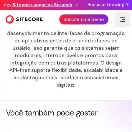
tegy.
Sitecore acquires Scrunch
Because knowing "AI d
API-primeiro
Solicite uma demo
Uma abordagem API-first prioriza o
desenvolvimento de interfaces de programação
de aplicativos antes de criar interfaces de
usuário. Isso garante que os sistemas sejam
modulares, interoperáveis e prontos para
integração com outras plataformas. O design
API-first suporta flexibilidade, escalabilidade e
implantação mais rápida em ecossistemas
digitais.
Você também pode gostar