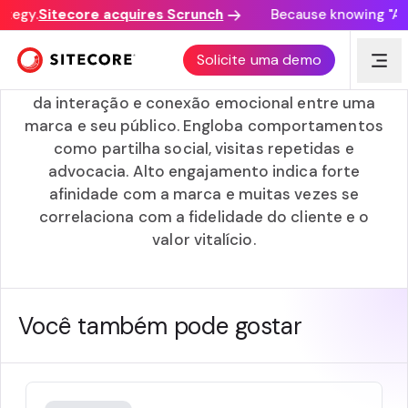
tegy.
Sitecore acquires Scrunch
Because knowing "AI d
Envolvimento com a marca
Solicite uma demo
O engajamento da marca mede a profundidade
da interação e conexão emocional entre uma
marca e seu público. Engloba comportamentos
como partilha social, visitas repetidas e
advocacia. Alto engajamento indica forte
afinidade com a marca e muitas vezes se
correlaciona com a fidelidade do cliente e o
valor vitalício.
Você também pode gostar