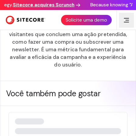
ategy.
Sitecore acquires Scrunch
Because knowing "AI d
Taxa de Conversão
Solicite uma demo
A taxa de conversão é a percentagem de
visitantes que concluem uma ação pretendida,
como fazer uma compra ou subscrever uma
newsletter. É uma métrica fundamental para
avaliar a eficácia da campanha e a experiência
do usuário.
Você também pode gostar