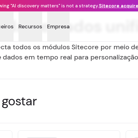
ng "AI discovery matters" is not a strategy.
Sitecore acquir
da de dados unif
ceiros
Recursos
Empresa
cta todos os módulos Sitecore por meio d
e dados em tempo real para personalização 
gostar