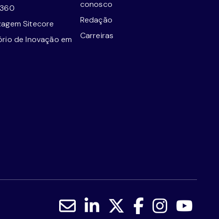
conosco
e360
Redação
zagem Sitecore
Carreiras
ório de Inovação em