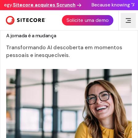
tegy.
Sitecore acquires Scrunch
Because knowing "AI d
Solicite uma demo
RELATÓRIO
A jornada é a mudança
Transformando AI descoberta em momentos
pessoais e inesquecíveis.