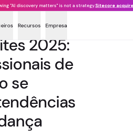
ng "AI discovery matters" is not a strategy.
Sitecore acquir
ceiros
Recursos
Empresa
ites 2025:
sionais de
o se
tendências
udança