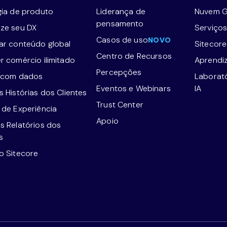
gia de produto
Liderança de
Nuvem G
pensamento
ze seu DX
Serviços
Casos de uso
NOVO
ar conteúdo global
Sitecor
Centro de Recursos
r comércio ilimitado
Aprendi
Percepções
 com dados
Laborat
Eventos e Webinars
IA
 Histórias dos Clientes
Trust Center
 de Experiência
Apoio
s Relatórios dos
s
o Sitecore