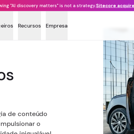
ng "AI discovery matters" is not a strategy.
Sitecore acquir
ceiros
Recursos
Empresa
os
gia de conteúdo
 impulsionar o
idade inigualável