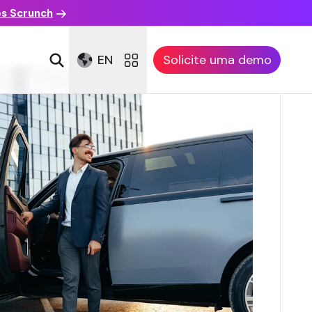
es Scrunch
EN
Solicite uma demo