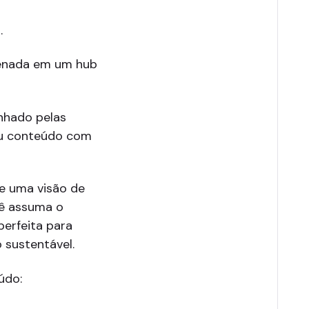
.
enada em um hub
anhado pelas
seu conteúdo com
e uma visão de
cê assuma o
perfeita para
 sustentável.
údo: