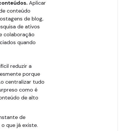
conteúdos.
Aplicar
 de conteúdo
ostagens de blog,
esquisa de ativos
 e colaboração
ociados quando
ícil reduzir a
plesmente porque
Ao centralizar tudo
 surpreso como é
conteúdo de alto
onstante de
 que já existe.