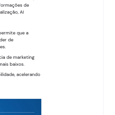
nsformações de
alização, AI
permite que a
oder de
es.
cia de marketing
ais baixos.
lidade, acelerando