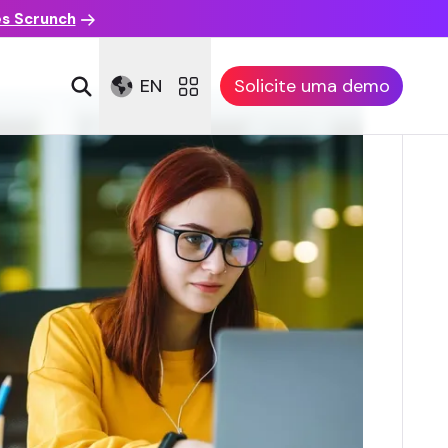
es Scrunch
EN
Solicite uma demo