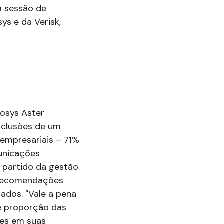
ma sessão de
ys e da Verisk,
fosys Aster
onclusões de um
 empresariais – 71%
unicações
 partido da gestão
e recomendações
ados. "Vale a pena
e proporção das
tes em suas