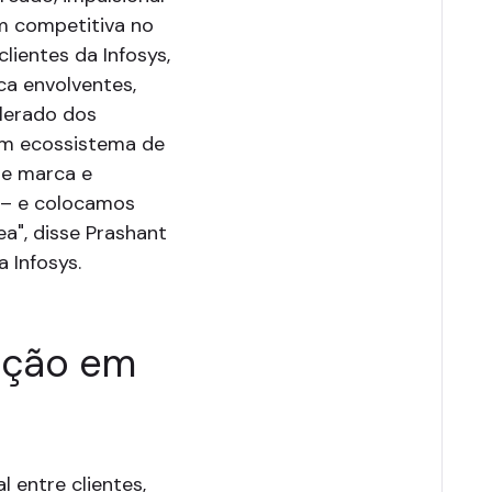
m competitiva no
clientes da Infosys,
ca envolventes,
elerado dos
um ecossistema de
de marca e
 – e colocamos
a", disse Prashant
 Infosys.
ação em
 entre clientes,