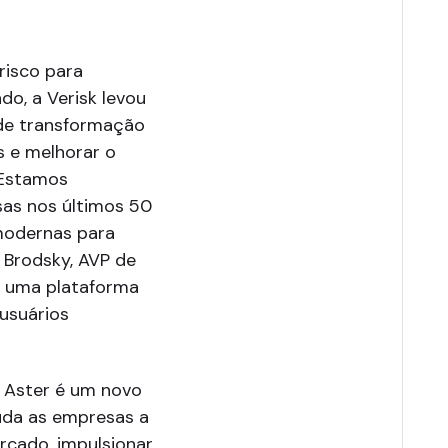
risco para
do, a Verisk levou
a de transformação
os e melhorar o
"Estamos
sas nos últimos 50
 modernas para
s Brodsky, AVP de
ir uma plataforma
usuários
s Aster é um novo
juda as empresas a
cado, impulsionar