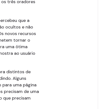
 os três oradores
percebeu que a
ão ocultos e não
Os novos recursos
ometem tornar o
para uma ótima
 mostra ao usuário
a distintos de
dindo. Alguns
o para uma página
ios precisam de uma
o que precisam