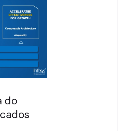
a do
icados