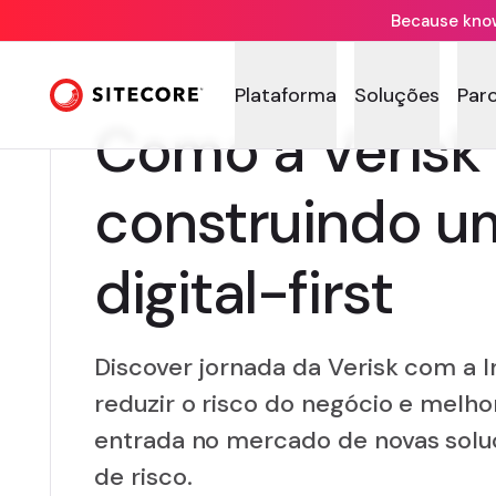
Because knowi
Plataforma
Soluções
Par
Como a Verisk 
construindo u
digital-first
Discover jornada da Verisk com a I
reduzir o risco do negócio e melh
entrada no mercado de novas solu
de risco.