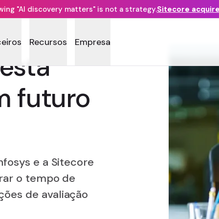
ng "AI discovery matters" is not a strategy.
Sitecore acquir
ceiros
Recursos
Empresa
está
m futuro
nfosys e a Sitecore
orar o tempo de
ções de avaliação