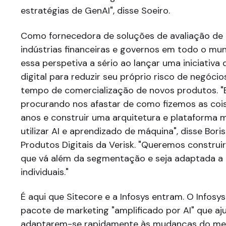
estratégias de GenAI", disse Soeiro.
Como fornecedora de soluções de avaliação de 
indústrias financeiras e governos em todo o mun
essa perspetiva a sério ao lançar uma iniciativ
digital para reduzir seu próprio risco de negóci
tempo de comercialização de novos produtos. 
procurando nos afastar de como fizemos as coi
anos e construir uma arquitetura e plataforma
utilizar AI e aprendizado de máquina", disse Bori
Produtos Digitais da Verisk. "Queremos constru
que vá além da segmentação e seja adaptada a 
individuais."
É aqui que Sitecore e a Infosys entram. O Infosy
pacote de marketing "amplificado por AI" que a
adaptarem-se rapidamente às mudanças do mer