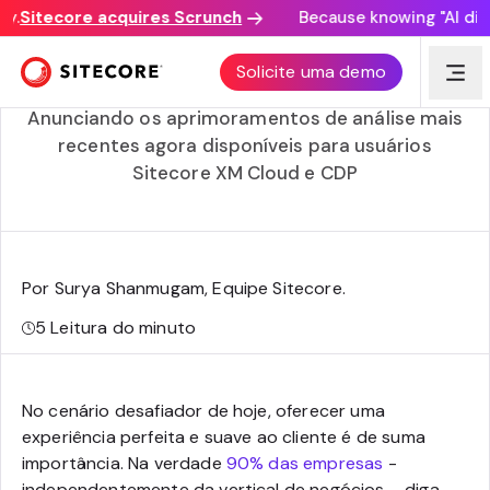
Sitecore acquires Scrunch
Because knowing "AI discove
Desbloqueando dados de clientes por meio de
Solicite uma demo
análises visuais e mapeamento de jornadas
Anunciando os aprimoramentos de análise mais
recentes agora disponíveis para usuários
Sitecore XM Cloud e CDP
Por Surya Shanmugam, Equipe Sitecore
.
5
Leitura do minuto
No cenário desafiador de hoje, oferecer uma
experiência perfeita e suave ao cliente é de suma
importância. Na verdade
90% das empresas
-
independentemente da vertical de negócios – diga