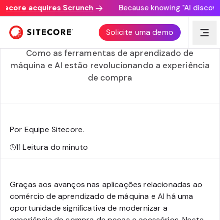
ore acquires Scrunch
Because knowing "AI discovery ma
Conselhos essenciais para otimizar o seu site de e-
Solicite uma demo
commerce de autopeças
Como as ferramentas de aprendizado de
máquina e AI estão revolucionando a experiência
de compra
Por Equipe Sitecore
.
11
Leitura do minuto
Graças aos avanços nas aplicações relacionadas ao
comércio de aprendizado de máquina e AI há uma
oportunidade significativa de modernizar a
experiência de compra de peças e acessórios. Neste