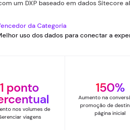
com um DXP baseado em dados Sitecore al
encedor da Categoria
elhor uso dos dados para conectar a exper
1 ponto
150%
ercentual
Aumento na convers
promoção de destin
nto nos volumes de
página inicial
Gerenciar viagens