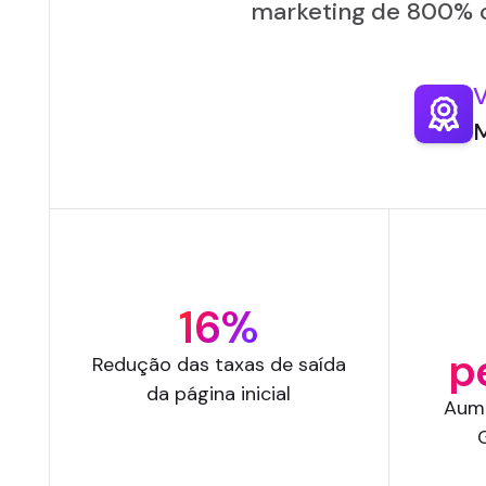
marketing de 800% 
V
M
16%
p
Redução das taxas de saída
da página inicial
Aume