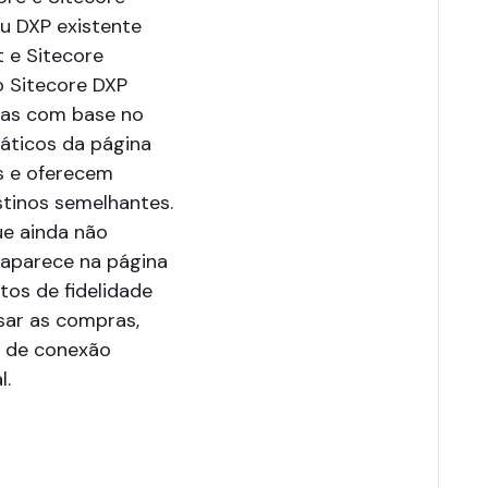
u DXP existente
 e Sitecore
o Sitecore DXP
rias com base no
táticos da página
os e oferecem
stinos semelhantes.
ue ainda não
 aparece na página
tos de fidelidade
sar as compras,
s de conexão
l.