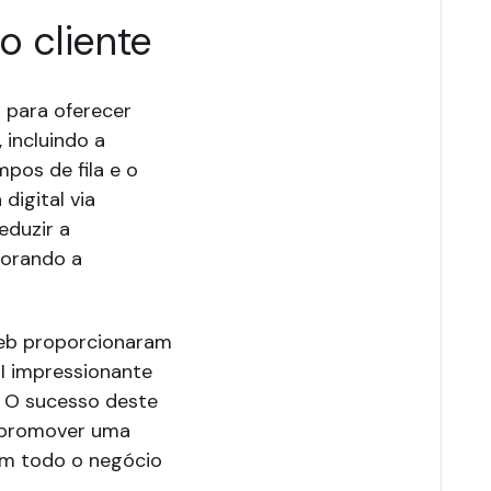
o cliente
 para oferecer
 incluindo a
pos de fila e o
digital via
duzir a
horando a
eb proporcionaram
OI impressionante
 O sucesso deste
a promover uma
em todo o negócio