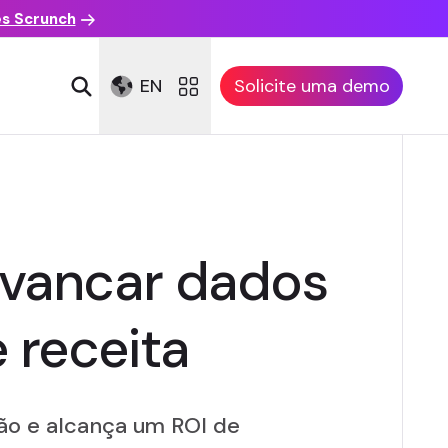
es Scrunch
EN
Solicite uma demo
lavancar dados
 receita
são e alcança um ROI de