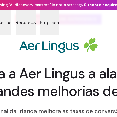
ng "AI discovery matters" is not a strategy.
Sitecore acquir
PRÉMIOS SITECORE EXPERIENCE
ceiros
Recursos
Empresa
a a Aer Lingus a a
andes melhorias de
nal da Irlanda melhora as taxas de conver