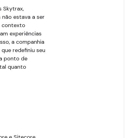
 Skytrax,
 não estava a ser
m contexto
ram experiências
 isso, a companhia
 que redefiniu seu
da ponto de
ital quanto
ore e Sitecore