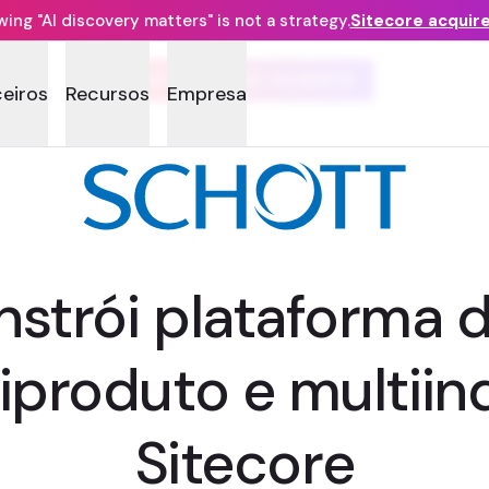
ng "AI discovery matters" is not a strategy.
Sitecore acquir
HISTÓRIA DO CLIENTE
ceiros
Recursos
Empresa
strói plataforma d
tiproduto e multii
Sitecore