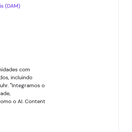
is (DAM)
unidades com
os, incluindo
Duhr. "Integramos o
dade,
 como o AI. Content