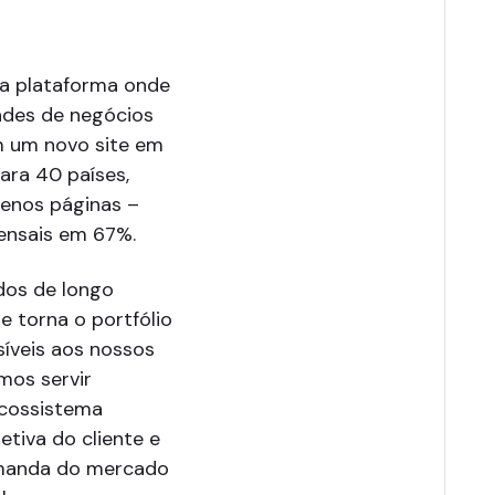
ma plataforma onde
dades de negócios
m um novo site em
ara 40 países,
menos páginas –
ensais em 67%.
dos de longo
e torna o portfólio
íveis aos nossos
mos servir
ecossistema
tiva do cliente e
emanda do mercado