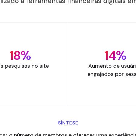
izado a ferramentas financeiras digitais em
18%
14%
s pesquisas no site
Aumento de usuár
engajados por ses
SÍNTESE
ar o número de membros e oferecer uma experiência d