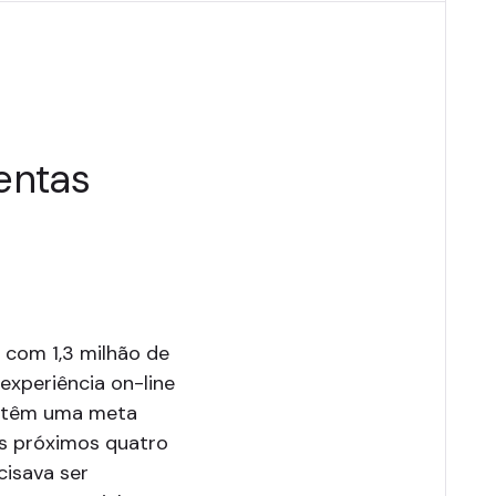
entas
 com 1,3 milhão de
experiência on-line
es têm uma meta
os próximos quatro
cisava ser