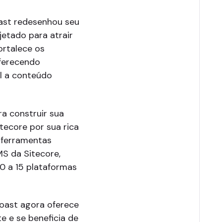
oast redesenhou seu
jetado para atrair
ortalece os
ferecendo
il a conteúdo
ra construir sua
itecore por sua rica
e ferramentas
MS da Sitecore,
0 a 15 plataformas
oast agora oferece
e e se beneficia de