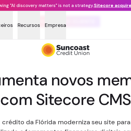
ng "AI discovery matters" is not a strategy.
Sitecore acquir
HISTÓRIA DO CLIENTE
ceiros
Recursos
Empresa
umenta novos me
com Sitecore CMS
crédito da Flórida moderniza seu site para