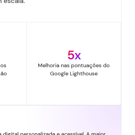
 escala.
5x
ios
Melhoria nas pontuações do
são
Google Lighthouse
igital personalizada e acessível. A maior