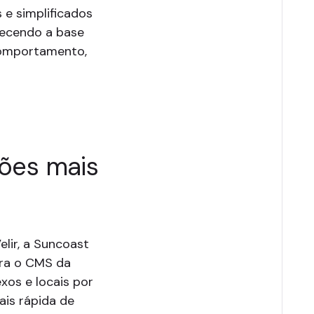
 e simplificados
lecendo a base
comportamento,
ções mais
lir, a Suncoast
ara o CMS da
xos e locais por
ais rápida de