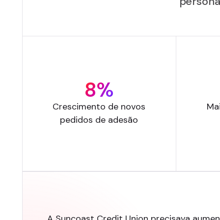
personal
8%
Crescimento de novos
Mai
pedidos de adesão
A Suncoast Credit Union precisava aument