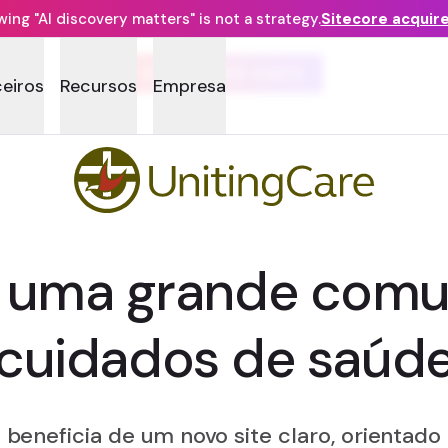
ng "AI discovery matters" is not a strategy.
Sitecore acquir
ESTUDO DE CASO
ceiros
Recursos
Empresa
r uma grande comu
cuidados de saúd
e beneficia de um novo site claro, orientad