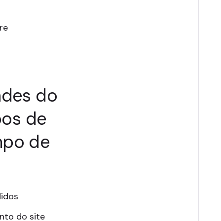
re
ades do
pos de
mpo de
didos
nto do site