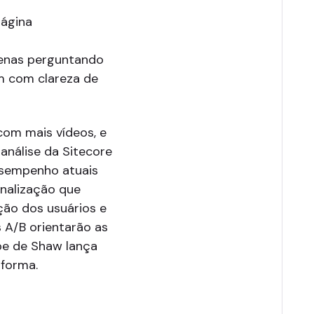
página
apenas perguntando
m com clareza de
com mais vídeos, e
análise da Sitecore
esempenho atuais
onalização que
ão dos usuários e
 A/B orientarão as
ipe de Shaw lança
aforma.