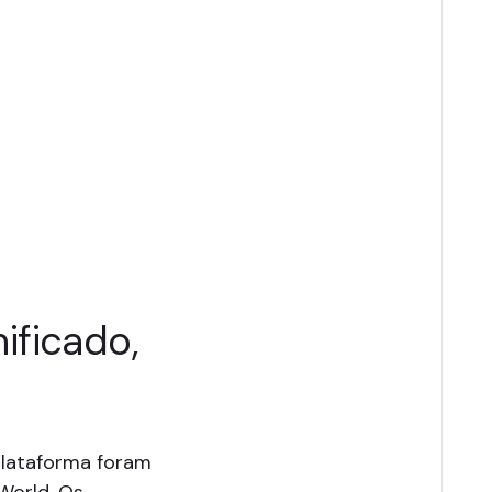
nificado,
plataforma foram
 World. Os