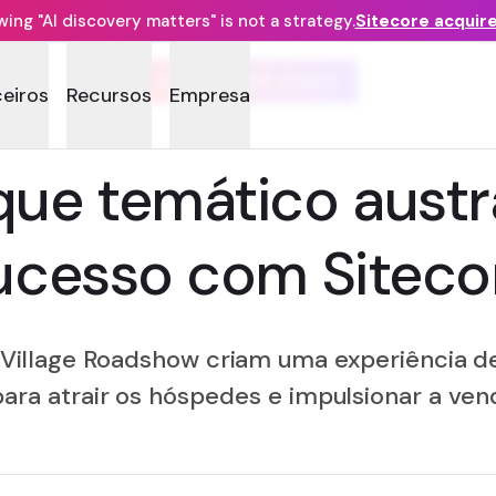
ng "AI discovery matters" is not a strategy.
Sitecore acquir
ESTUDO DE CASO
ceiros
Recursos
Empresa
que temático aust
ucesso com Siteco
Village Roadshow criam uma experiência de
para atrair os hóspedes e impulsionar a ve