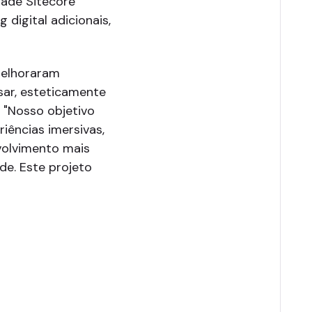
dade Sitecore
digital adicionais,
melhoraram
usar, esteticamente
. "Nosso objetivo
iências imersivas,
nvolvimento mais
ade. Este projeto