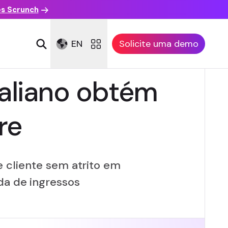
es Scrunch
EN
Solicite uma demo
raliano obtém
re
 cliente sem atrito em
nda de ingressos