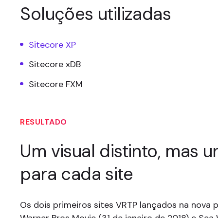
Soluções utilizadas
Sitecore XP
Sitecore xDB
Sitecore FXM
RESULTADO
Um visual distinto, mas u
para cada site
Os dois primeiros sites VRTP lançados na nova 
Warner Bros Movie (31 de janeiro de 2018) e Sea