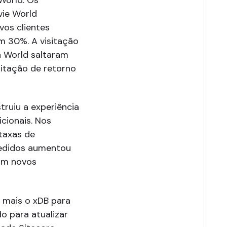
vie World
vos clientes
m 30%. A visitação
 World saltaram
sitação de retorno
truiu a experiência
cionais. Nos
 taxas de
edidos aumentou
com novos
a mais o xDB para
o para atualizar