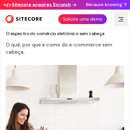
tegy.
Sitecore acquires Scrunch
Because knowing "AI d
Solicite uma demo
GUIA
O espectro do comércio eletrónico sem cabeça
O quê, por que e como do e-commerce sem
cabeça.