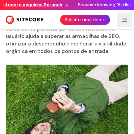
tecore acquires Scrunch
Because knowing "AI discover
Sistemas de Gestão de Conteúdos (CMS) para SEO
Solicite uma demo
Saiba como personalizar as experiências do
usuário ajuda a superar as armadilhas de SEO,
otimizar o desempenho e melhorar a visibilidade
orgânica em todos os pontos de entrada.