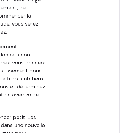
ctement, de
commencer la
tude, vous serez
ez.
rcement.
 donnera non
; cela vous donnera
vestissement pour
tre trop ambitieux
ions et déterminez
sation avec votre
ncer petit. Les
dans une nouvelle