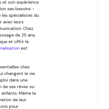
s et son expérience
sion ses besoins -
e les spécialistes du
r avec leurs
munication. Chez
posage de 25 ans,
ue et offrir le
nalisation
est
ssentielles chez
i changent la vie.
mploi dans une
n de ses rêves ou
s enfants. Même la
ation de leur
isons pour