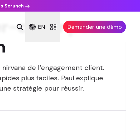
es Scrunch
-courir pour
EN
Demander une démo
n
 nirvana de l’engagement client.
pides plus faciles. Paul explique
e stratégie pour réussir.