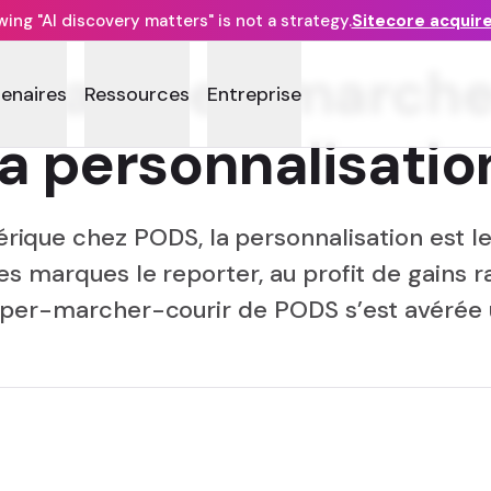
ng "AI discovery matters" is not a strategy.
Sitecore acquir
e ramper-marcher
tenaires
Ressources
Entreprise
la personnalisatio
rique chez PODS, la personnalisation est le
 marques le reporter, au profit de gains ra
r-marcher-courir de PODS s’est avérée un