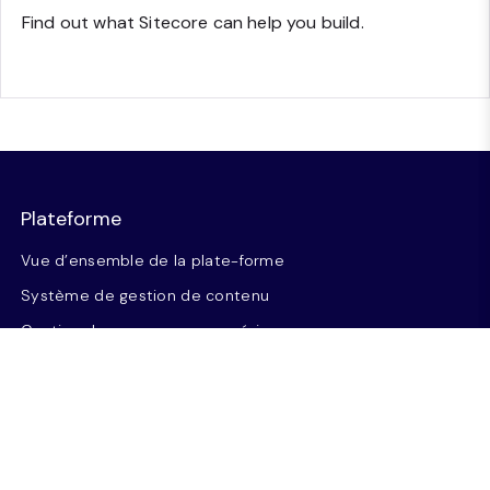
Find out what Sitecore can help you build.
Plateforme
Vue d’ensemble de la plate-forme
Système de gestion de contenu
Gestion des ressources numériques
Opérations sur le contenu
Optimisation de la conversion
Audiences et intelligence
Commerce