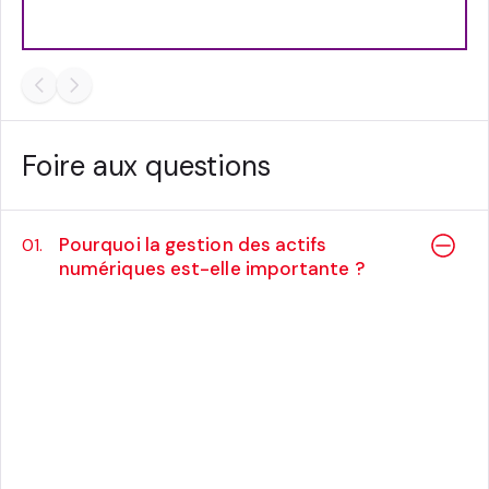
Foire aux questions
Pourquoi la gestion des actifs
01.
numériques est-elle importante ?
La gestion des ressources numériques
fournit aux marques une source unique de
vérité pour créer, partager, modifier, gérer et
maintenir numérique ressources de
marketing, et permet aux parties prenantes,
internes et externes, d’accéder rapidement
et facilement aux ressources de marketing et