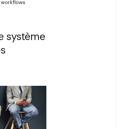
s workflows
 le système
es