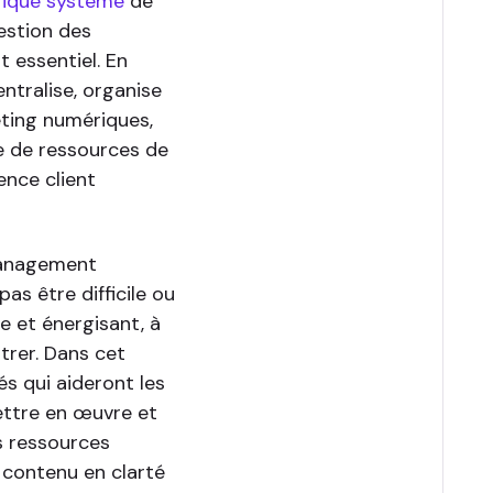
ique système
de
estion des
t essentiel. En
ntralise, organise
eting numériques,
ue de ressources de
ence client
 Management
as être difficile ou
le et énergisant, à
trer. Dans cet
és qui aideront les
ettre en œuvre et
es ressources
 contenu en clarté