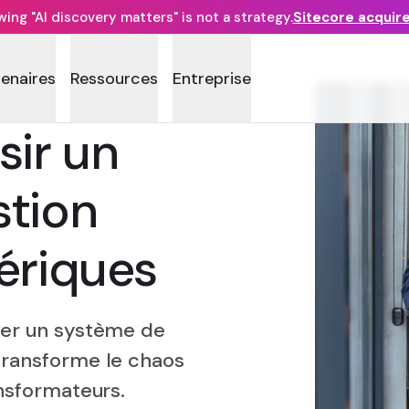
ng "AI discovery matters" is not a strategy.
Sitecore acquir
tenaires
Ressources
Entreprise
ir un
stion
ériques
ver un système de
transforme le chaos
ansformateurs.