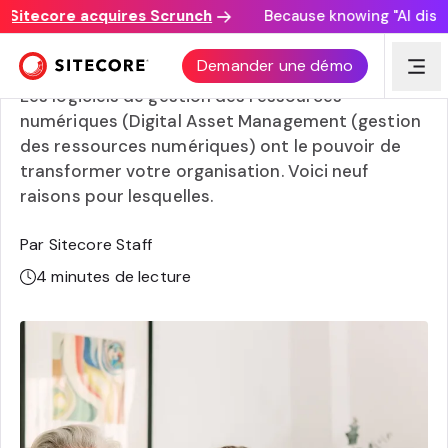
itecore acquires Scrunch
Because knowing "AI discover
9 avantages de la gestion des actifs numériques
Demander une démo
Les logiciels de gestion des ressources
numériques (Digital Asset Management (gestion
des ressources numériques) ont le pouvoir de
transformer votre organisation. Voici neuf
raisons pour lesquelles.
Par Sitecore Staff
4
minutes de lecture