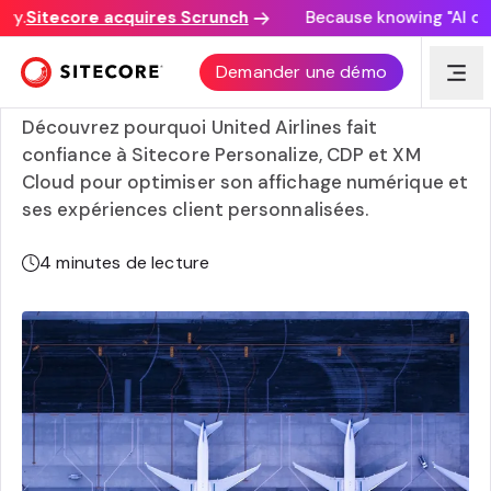
.
Sitecore acquires Scrunch
Because knowing "AI disco
Comment une approche composable permet
Demander une démo
l’innovation non-stop chez United Airlines
Découvrez pourquoi United Airlines fait
confiance à Sitecore Personalize, CDP et XM
Cloud pour optimiser son affichage numérique et
ses expériences client personnalisées.
4
minutes de lecture