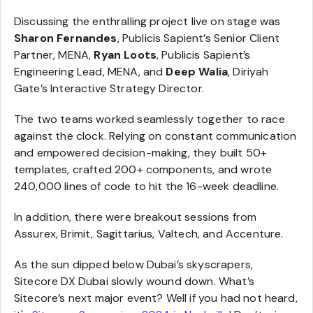
Discussing the enthralling project live on stage was
Sharon Fernandes
, Publicis Sapient’s Senior Client
Partner, MENA,
Ryan Loots
, Publicis Sapient’s
Engineering Lead, MENA, and
Deep Walia
, Diriyah
Gate’s Interactive Strategy Director.
The two teams worked seamlessly together to race
against the clock. Relying on constant communication
and empowered decision-making, they built 50+
templates, crafted 200+ components, and wrote
240,000 lines of code to hit the 16-week deadline.
In addition, there were breakout sessions from
Assurex, Brimit, Sagittarius, Valtech, and Accenture.
As the sun dipped below Dubai’s skyscrapers,
Sitecore DX Dubai slowly wound down. What’s
Sitecore’s next major event? Well if you had not heard,