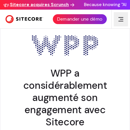
egy.
Sitecore acquires Scrunch
Because knowing "AI di
WPP (EN ANGLAIS SEULEMENT)
Demander une démo
WPP a
considérablement
augmenté son
engagement avec
Sitecore