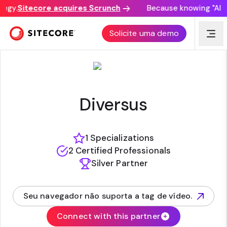
egy.
Sitecore acquires Scrunch
Because knowing "AI di
DIVERSUS
Solicite uma demo
Diversus
1 Specializations
2 Certified Professionals
Silver Partner
Seu navegador não suporta a tag de vídeo.
(opens in new tab)
Connect with this partner