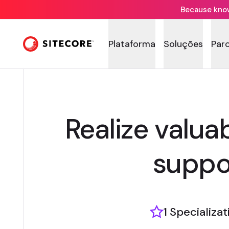
Because knowi
Plataforma
Soluções
Par
Realize valua
suppor
1 Specializat