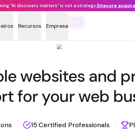
ng "AI discovery matters" is not a strategy.
Sitecore acquir
FUJITSU
ceiros
Recursos
Empresa
ble websites and pr
t for your web bus
ions
15 Certified Professionals
P