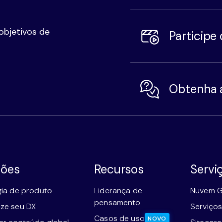
objetivos de
Participe
Obtenha 
ções
Recursos
Servi
gia de produto
Liderança de
Nuvem G
pensamento
ze seu DX
Serviços
Casos de uso
NOVO