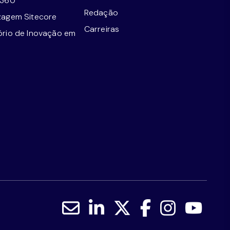
e360
Redação
zagem Sitecore
Carreiras
ório de Inovação em