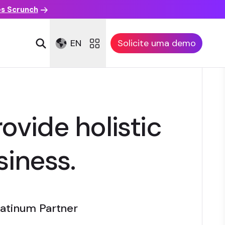
es Scrunch
EN
Solicite uma demo
ovide holistic
iness.
latinum Partner