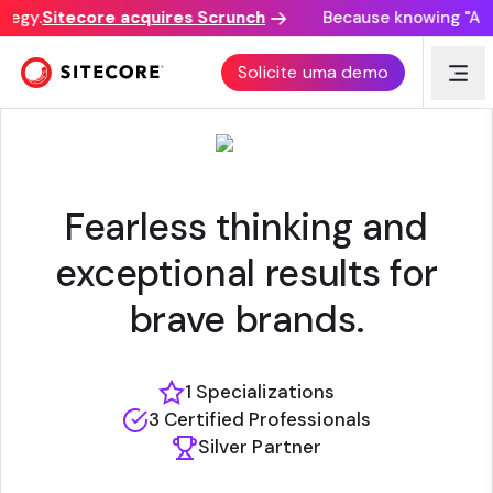
tegy.
Sitecore acquires Scrunch
Because knowing "AI di
IMARC
Solicite uma demo
Fearless thinking and
exceptional results for
brave brands.
1 Specializations
3 Certified Professionals
Silver Partner