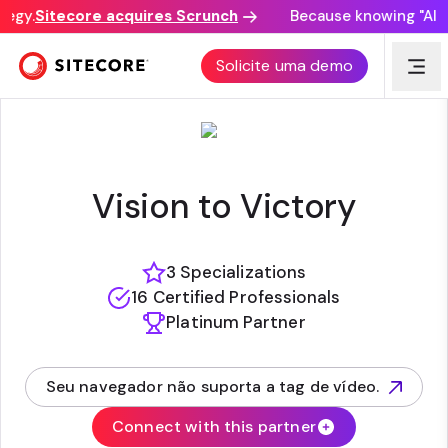
egy.
Sitecore acquires Scrunch
Because knowing "AI di
RDA
Solicite uma demo
Vision to Victory
3 Specializations
16 Certified Professionals
Platinum Partner
Seu navegador não suporta a tag de vídeo.
(opens in new tab)
Connect with this partner