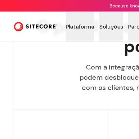
Because knowi
O papel dos
Plataforma
Soluções
Par
p
Com a integraçã
podem desbloquear
com os clientes, 