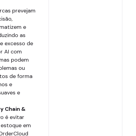
rcas prevejam
isão,
omatizem e
duzindo as
de excesso de
or AI com
temas podem
oblemas ou
tos de forma
nos e
suaves e
ly Chain &
o é evitar
e estoque em
 OrderCloud