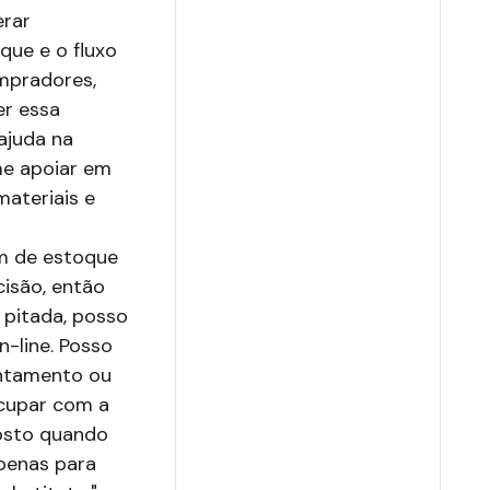
erar
que e o fluxo
mpradores,
er essa
ajuda na
me apoiar em
materiais e
m de estoque
cisão, então
pitada, posso
-line. Posso
antamento ou
ocupar com a
gosto quando
apenas para