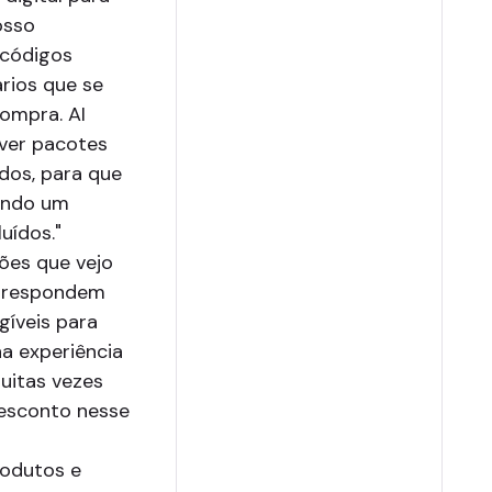
osso
 códigos
rios que se
ompra. AI
ver pacotes
os, para que
ando um
uídos."
es que vejo
orrespondem
gíveis para
a experiência
uitas vezes
esconto nesse
odutos e