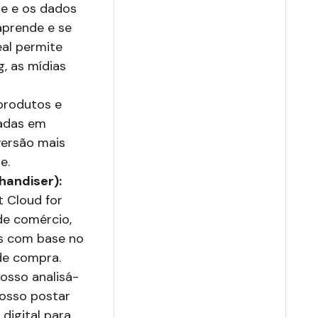
te e os dados
aprende e se
al permite
, as mídias
produtos e
adas em
versão mais
e.
handiser):
t Cloud for
de comércio,
s com base no
de compra.
osso analisá-
Posso postar
digital para