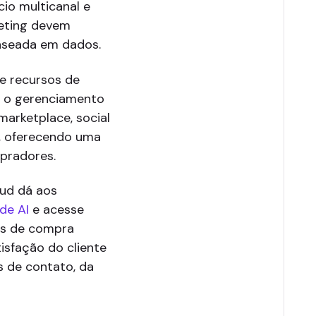
o multicanal e
keting devem
baseada em dados.
e recursos de
m o gerenciamento
marketplace, social
, oferecendo uma
mpradores.
oud dá aos
de AI
e acesse
ias de compra
isfação do cliente
 de contato, da