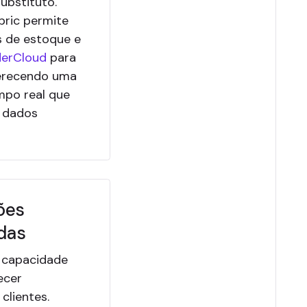
ubstituto."
bric permite
s de estoque e
erCloud
para
oferecendo uma
mpo real que
 dados
ões
das
 a capacidade
ecer
clientes.