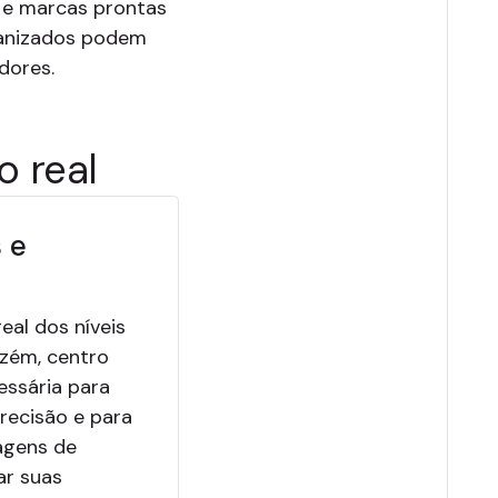
s e marcas prontas
ganizados podem
dores.
 real
 e
eal dos níveis
zém, centro
cessária para
recisão e para
agens de
ar suas