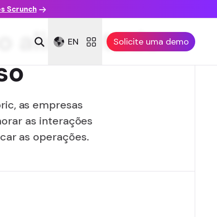
es Scrunch
o alimentado
EN
Solicite uma demo
so
ric, as empresas
orar as interações
icar as operações.