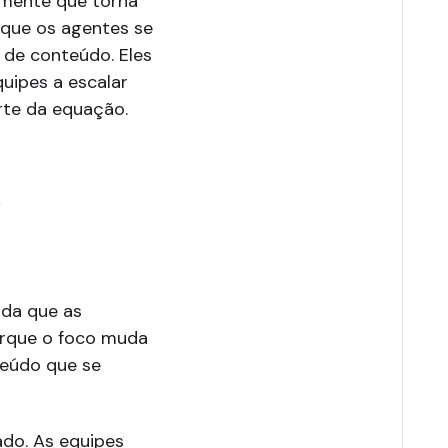
amente que torna
 que os agentes se
de conteúdo. Eles
uipes a escalar
rte da equação.
e
da que as
orque o foco muda
teúdo que se
ado. As equipes