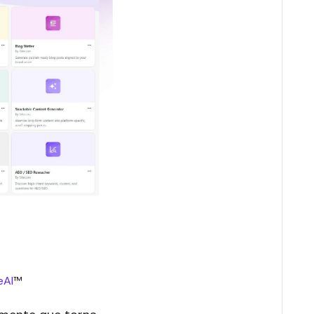
eAI
™