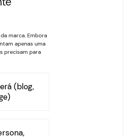
nte
z da marca. Embora
sentam apenas uma
s precisam para
rá (blog,
ge)
ersona,