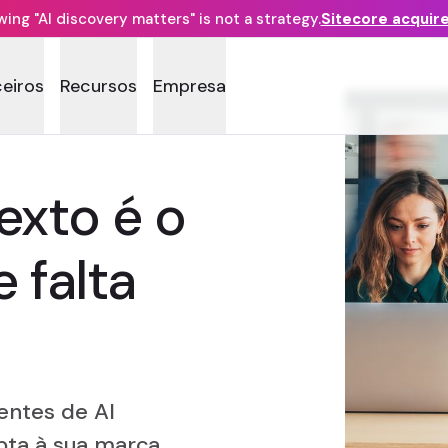
ng "AI discovery matters" is not a strategy.
Sitecore acquir
ceiros
Recursos
Empresa
exto é o
 falta
entes de AI
pta à sua marca.