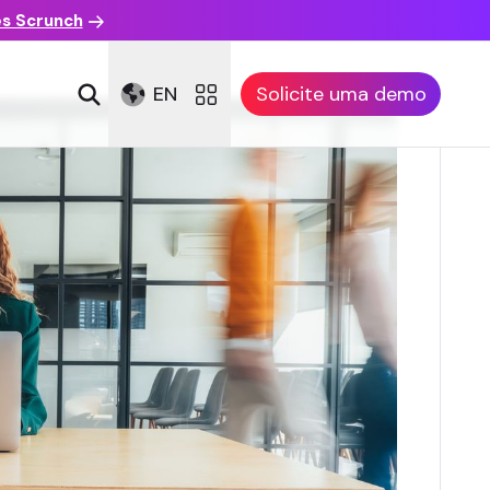
es Scrunch
EN
Solicite uma demo