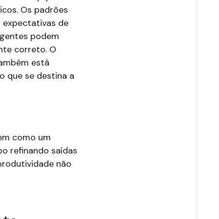
licos. Os padrões
 expectativas de
agentes podem
nte correto. O
 também está
o que se destina a
e em como um
o refinando saídas
produtividade não