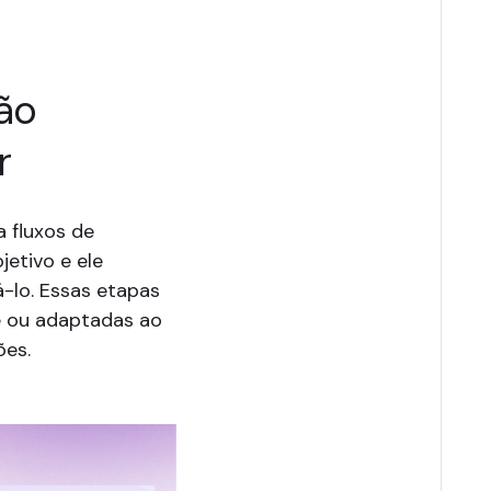
ão
r
 fluxos de
etivo e ele
-lo. Essas etapas
e ou adaptadas ao
ões.