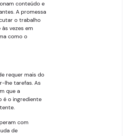
sionam conteúdo e
 antes. A promessa
cutar o trabalho
e às vezes em
rma como o
ade requer mais do
-lhe tarefas. As
em que a
o é o ingrediente
tente.
 operam com
muda de