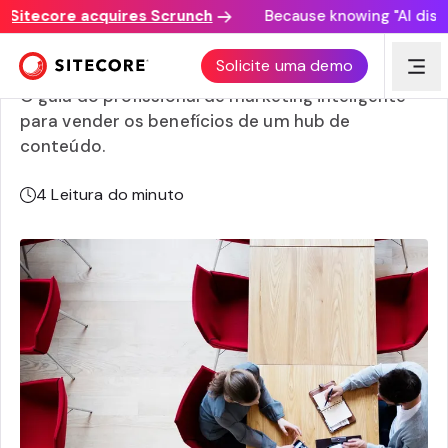
itecore acquires Scrunch
Because knowing "AI discover
Defendendo um hub de conteúdo
Solicite uma demo
O guia do profissional de marketing inteligente
para vender os benefícios de um hub de
conteúdo.
4
Leitura do minuto