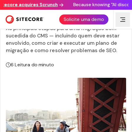
core acquires Scrunch
Because knowing "AI discovery m
Guia de migração do CMS
Solicite uma demo
As principais etapas para uma migração bem-
sucedida do CMS — incluindo quem deve estar
envolvido, como criar e executar um plano de
migração e como resolver problemas de SEO.
6
Leitura do minuto