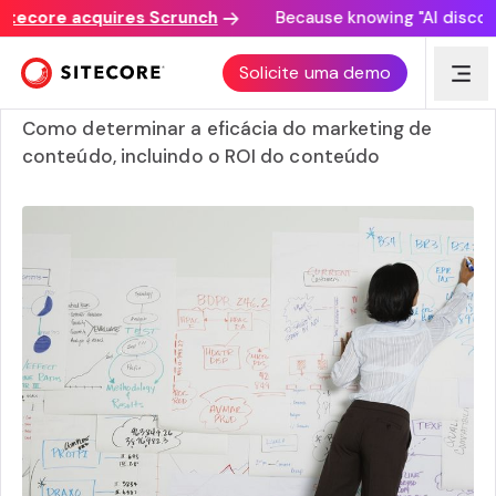
core acquires Scrunch
Because knowing "AI discovery m
Guia para medir o marketing de conteúdo e métricas com
Solicite uma demo
as quais se preocupar
Como determinar a eficácia do marketing de
conteúdo, incluindo o ROI do conteúdo