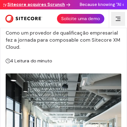
y.
Sitecore acquires Scrunch
Because knowing "AI disc
Assembleia Geral transforma engajamento para 80.000
Solicite uma demo
alunos globais com abordagem composable
Como um provedor de qualificação empresarial
fez a jornada para composable com Sitecore XM
Cloud.
4
Leitura do minuto