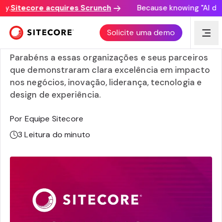
.
Sitecore acquires Scrunch
Because knowing "AI disco
Conheça os vencedores dos Sitecore Digital Impact
Solicite uma demo
Awards 2025
Parabéns a essas organizações e seus parceiros
que demonstraram clara excelência em impacto
nos negócios, inovação, liderança, tecnologia e
design de experiência.
Por Equipe Sitecore
3
Leitura do minuto