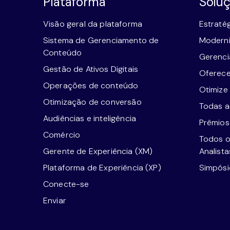
Plataforma
Solu
Visão geral da plataforma
Estraté
Sistema de Gerenciamento de
Moderni
Conteúdo
Gerenci
Gestão de Ativos Digitais
Oferece
Operações de conteúdo
Otimize
Otimização de conversão
Todas as
Audiências e inteligência
Prêmios
Comércio
Todos o
Gerente de Experiência (XM)
Analista
Plataforma de Experiência (XP)
Simpósi
Conecte-se
Enviar