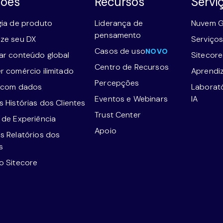
ções
Recursos
Servi
gia de produto
Liderança de
Nuvem G
pensamento
ze seu DX
Serviços
Casos de uso
NOVO
ar conteúdo global
Sitecor
Centro de Recursos
r comércio ilimitado
Aprendi
Percepções
 com dados
Laborat
Eventos e Webinars
IA
 Histórias dos Clientes
Trust Center
 de Experiência
Apoio
s Relatórios dos
s
o Sitecore