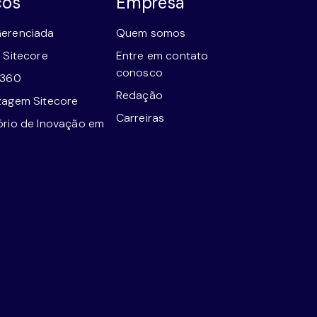
ços
Empresa
erenciada
Quem somos
 Sitecore
Entre em contato
conosco
e360
Redação
zagem Sitecore
Carreiras
ório de Inovação em