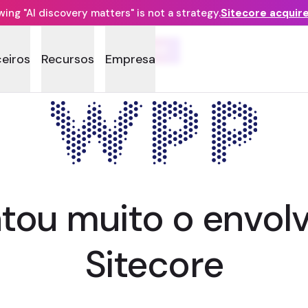
ng "AI discovery matters" is not a strategy.
Sitecore acquir
WPP
ceiros
Recursos
Empresa
ou muito o envol
Sitecore