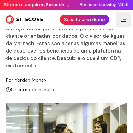
itecore acquires Scrunch
Because knowing "AI discove
O que é um CDP?
Solicite uma demo
A força motriz por trás das experiências do
cliente orientadas por dados. O divisor de águas
da Martech. Estas são apenas algumas maneiras
de descrever os benefícios de uma plataforma
de dados do cliente. Descubra o que é um CDP,
exatamente.
Por Yordan Monev
5
Leitura do minuto