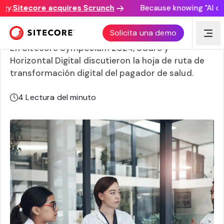
y.
Sitecore acquires Scrunch
Because knowing "AI disco
Preparándose para un futuro de AI en el seguro de salud
Solicita una demo
En Sitecore Symposium 2024, UCare y
Horizontal Digital discutieron la hoja de ruta de
transformación digital del pagador de salud.
4
Lectura del minuto