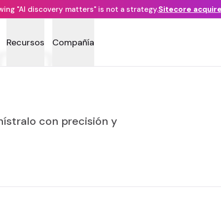
ng "AI discovery matters" is not a strategy.
Sitecore acquir
Recursos
Compañía
ntenido
ístralo con precisión y