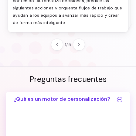
adapta activos al instante para ayudar a los equipos
contenido. Automatiza decisiones, predice las
real y mantiene el trabajo en movimiento para que
a proteger la coherencia, garantizar el cumplimiento
siguientes acciones y orquesta flujos de trabajo que
las operaciones de contenido fluyan sin problemas,
y entregar trabajos creativos siempre acordes a la
ayudan a los equipos a avanzar más rápido y crear
las decisiones se aceleren y los resultados siguen.
marca y listos para escalar.
de forma más inteligente.
1
/
5
Preguntas frecuentes
¿Qué es un motor de personalización?
Es una tecnología que te ayuda a adaptar las
experiencias digitales a cada visitante en
función de su comportamiento, intereses o
contexto. Aprende con qué interactúan las