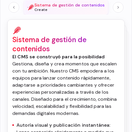
Sistema de gestión de contenidos
Create
Sistema de gestión de
Gestión de Activos Digitales
contenidos
Operaciones de contenido
Convierte los activos digitales en impulso
El CMS se construyó para la posibilidad
Aporta claridad y control a cada flujo de
creativo
Gestiona, diseña y crea momentos que escalen
trabajo
Organiza, encuentra y entrega activos
con tu ambición. Nuestro CMS empodera a los
Unifica planificación, producción y rendimiento
rápidamente con una plataforma que impulse
equipos para lanzar contenido rápidamente,
en un único centro que mantenga los proyectos
experiencias acordes a la marca. DAM centraliza
adaptarse a prioridades cambiantes y ofrecer
alineados y medibles. Operaciones de
cada imagen, vídeo y archivo en un único centro
experiencias personalizadas a través de los
Contenidos agiliza los flujos de trabajo,
seguro y buscable, dando a los equipos globales
canales. Diseñado para el crecimiento, combina
automatiza tareas y muestra insights para que
acceso instantáneo al contenido aprobado. El
los equipos puedan colaborar con confianza y
velocidad, escalabilidad y flexibilidad para las
etiquetado inteligente y la automatización
entregar contenido que impulse los resultados
demandas digitales modernas.
facilitan la reutilización y optimización de
más rápidos.
activos, mientras que las herramientas de
Autoría visual y publicación instantánea:
Espacio de trabajo conectado:
Planifica, crea
gobernanza mantienen tu marca protegida