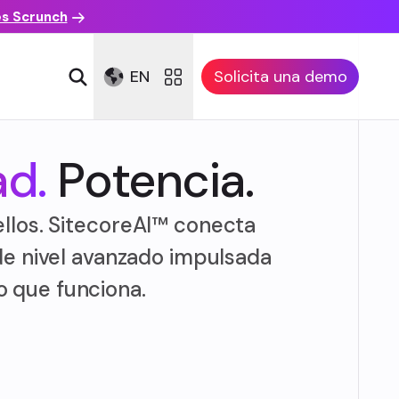
es Scrunch
EN
Solicita una demo
ad.
Potencia.
llos. SitecoreAI™ conecta
de nivel avanzado impulsada
o que funciona.