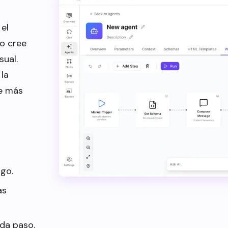
 el
 o cree
sual.
la
se más
igo.
as
da paso.