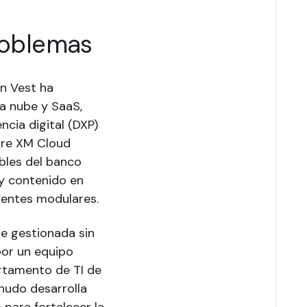
roblemas
en Vest ha
a nube y SaaS,
ncia digital (DXP)
ore XM Cloud
ibles del banco
 y contenido en
nentes modulares.
ue gestionada sin
por un equipo
rtamento de TI de
nudo desarrolla
 para fortalecer la