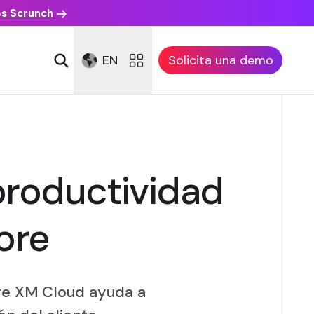
es Scrunch
EN
Solicita una demo
productividad
ore
ore XM Cloud ayuda a