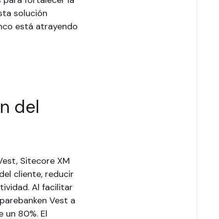
sta solución
nco está atrayendo
n del
Vest, Sitecore XM
el cliente, reducir
vidad. Al facilitar
 Sparebanken Vest a
e un 80%. El