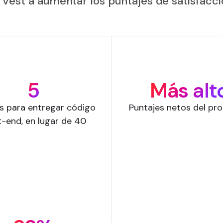
Vest a aumentar los puntajes de satisfacció
5
Más alt
s para entregar código
Puntajes netos del pr
t-end, en lugar de 40