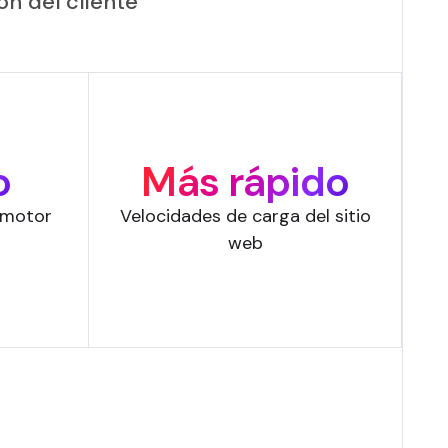
n del cliente
o
Más rápido
omotor
Velocidades de carga del sitio
web