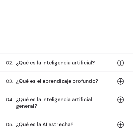
generativas antagónicas (GAN) para crear
contenido realista y original. ChatGPT de
OpenAI entra en esta categoría.
Más información sobre el enfoque de AI
generativo de Sitecore
¿Qué es la inteligencia artificial?
02.
¿Qué es el aprendizaje profundo?
03.
¿Qué es la inteligencia artificial
04.
general?
¿Qué es la AI estrecha?
05.