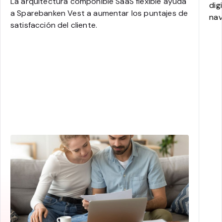
La arquitectura componible SaaS flexible ayuda
dig
a Sparebanken Vest a aumentar los puntajes de
nav
satisfacción del cliente.