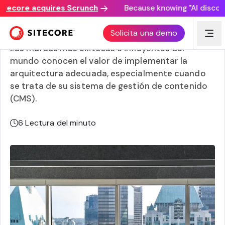
core acquires Scrunch
Because knowing "AI discovery m
¿Qué es la arquitectura CMS?
Solicita una demo
Las marcas más exitosas e influyentes del
mundo conocen el valor de implementar la
arquitectura adecuada, especialmente cuando
se trata de su sistema de gestión de contenido
(CMS).
6
Lectura del minuto