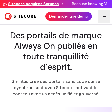
egy.
Sitecore acquires Scrunch
Because knowing "AI di
SMINT.IO + SITECORE
Demander une démo
Des portails de marque
Always On publiés en
toute tranquillité
d’esprit.
Smint.io crée des portails sans code qui se
synchronisent avec Sitecore, activant le
contenu avec un accès unifié et gouverné.