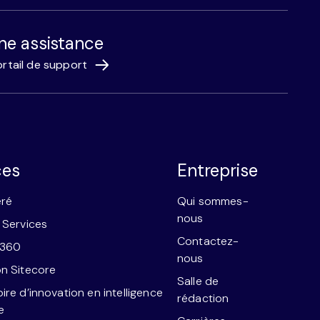
ne assistance
rtail de support
ces
Entreprise
éré
Qui sommes-
nous
 Services
Contactez-
e360
nous
n Sitecore
Salle de
ire d’innovation en intelligence
rédaction
le