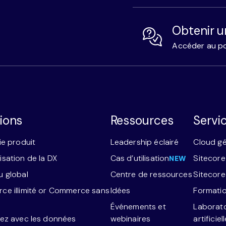
Obtenir u
Accéder au po
ions
Ressources
Servi
ie produit
Leadership éclairé
Cloud g
sation de la DX
Cas d’utilisation
Sitecore
NEW
 global
Centre de ressources
Sitecor
e illimité or Commerce sans
Idées
Formatio
Événements et
Laborato
ez avec les données
webinaires
artificiel