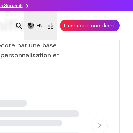
es Scrunch
ifiée
EN
Demander une démo
ecore par une base
personnalisation et