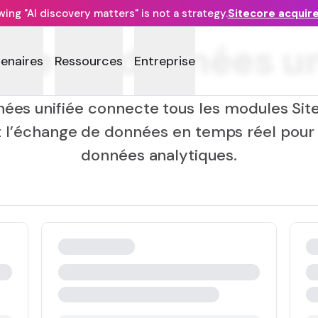
ng "AI discovery matters" is not a strategy.
Sitecore acquir
he de données un
tenaires
Ressources
Entreprise
ées unifiée connecte tous les modules Sit
t l’échange de données en temps réel pour 
données analytiques.