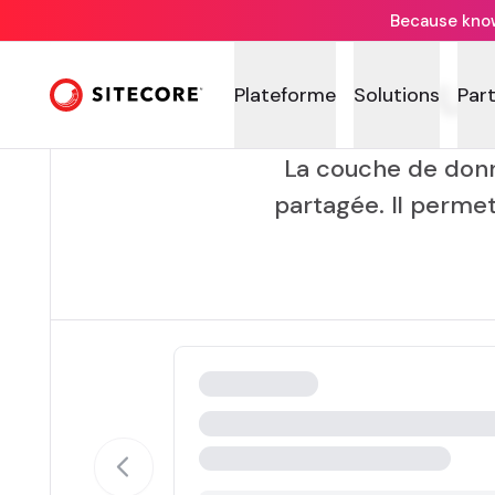
Because knowi
Couc
Plateforme
Solutions
Par
La couche de donn
partagée. Il perme