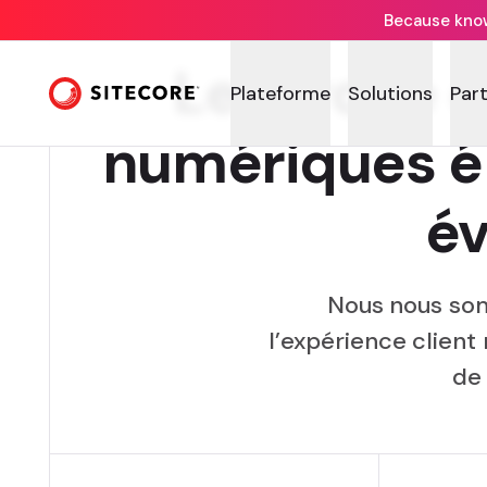
Because knowi
Le Cirque d
Plateforme
Solutions
Par
numériques ép
év
Nous nous som
l’expérience client
de 