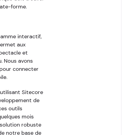
late-forme.
ramme interactif,
permet aux
spectacle et
eu. Nous avons
 pour connecter
le.
ilisant Sitecore
développement de
es outils
quelques mois
solution robuste
de notre base de