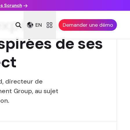
es Scrunch
 expériences
EN
Demander une démo
spirées de ses
ect
, directeur de
ment Group, au sujet
ion.