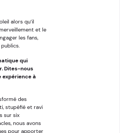
eil alors qu’il
émerveillement et le
ngager les fans,
publics.
matique qui
r. Dites-nous
 expérience à
nsformé des
, stupéfié et ravi
 sur six
acles, nous avons
ues pour apporter