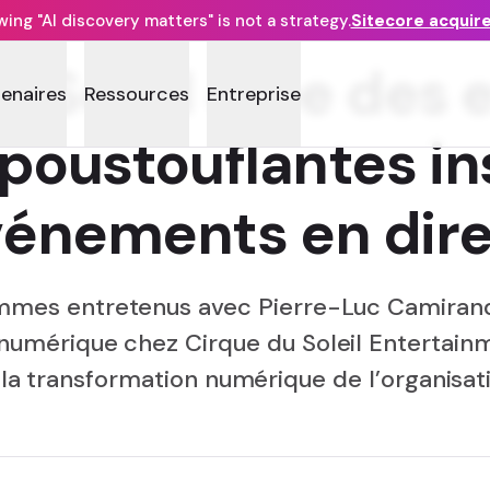
ng "AI discovery matters" is not a strategy.
Sitecore acquir
u Soleil crée des
tenaires
Ressources
Entreprise
oustouflantes in
énements en dir
mes entretenus avec Pierre-Luc Camirand
 numérique chez Cirque du Soleil Entertain
la transformation numérique de l’organisat