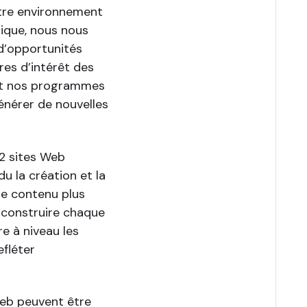
otre environnement
rique, nous nous
d’opportunités
res d’intérêt des
 et nos programmes
générer de nouvelles
12 sites Web
u la création et la
de contenu plus
e construire chaque
e à niveau les
efléter
Web peuvent être