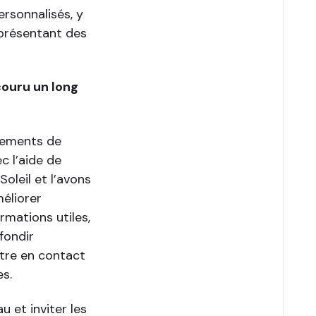
rsonnalisés, y
 présentant des
rcouru un long
énements de
c l’aide de
oleil et l’avons
méliorer
rmations utiles,
fondir
ttre en contact
es.
 et inviter les